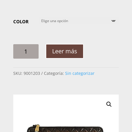
COLOR
BILLETERA
Leer más
MUJER
CUADRA
BD221CR
SKU:
9001203
Categoría:
Sin categorizar
FLORENCIA
CORDERO
CANTIDAD