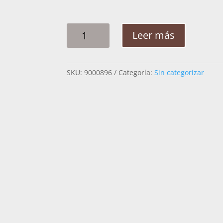
CHAMARRA
Leer más
HOMBRE
JG
COBRA
SKU:
9000896
Categoría:
Sin categorizar
BORREGO
CANTIDAD