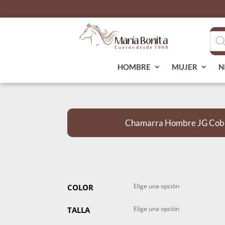
Bús
de
pro
HOMBRE
MUJER
N
Chamarra Hombre JG Cob
COLOR
TALLA