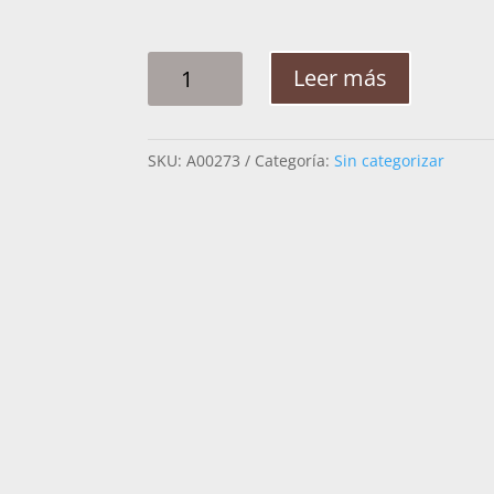
CHAPARRERA
Leer más
PORRAS
CARNAZA
C0160
SKU:
A00273
Categoría:
Sin categorizar
CANTIDAD