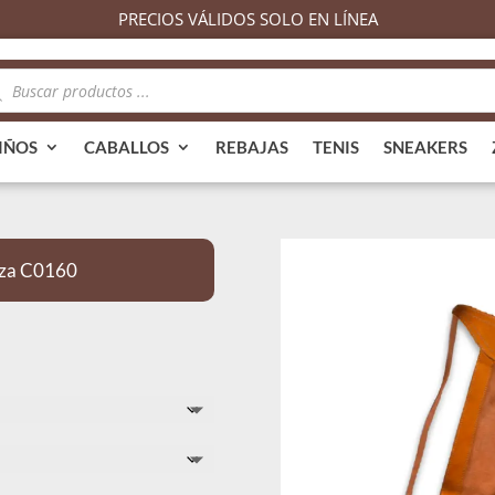
PRECIOS VÁLIDOS SOLO EN LÍNEA
queda
ductos
IÑOS
CABALLOS
REBAJAS
TENIS
SNEAKERS
aza C0160