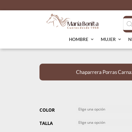
Bús
de
pro
HOMBRE
MUJER
N
Chaparrera Porras Carn
COLOR
TALLA