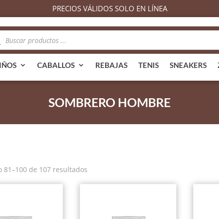
PRECIOS VÁLIDOS SOLO EN LÍNEA
queda
ductos
IÑOS
CABALLOS
REBAJAS
TENIS
SNEAKERS
SOMBRERO HOMBRE
Ordenado
 81–100 de 107 resultados
por
popularidad