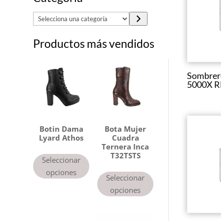
S
e
Productos más vendidos
l
e
c
Sombrer
c
5000X RE
i
o
n
a
Botin Dama
Bota Mujer
Lyard Athos
Cuadra
u
Ternera Inca
n
T32TSTS
Seleccionar
a
opciones
Seleccionar
c
opciones
a
t
e