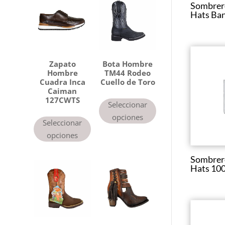
Sombrero
g
Hats Ba
o
r
í
a
Zapato
Bota Hombre
Hombre
TM44 Rodeo
Cuadra Inca
Cuello de Toro
Caiman
127CWTS
Seleccionar
opciones
Seleccionar
opciones
Sombrero
Hats 10