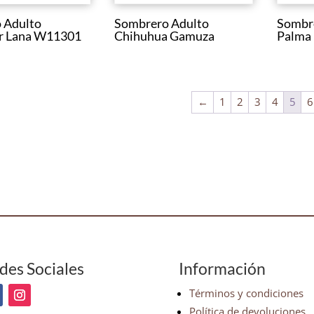
 Adulto
Sombrero Adulto
Sombre
r Lana W11301
Chihuhua Gamuza
Palma
←
1
2
3
4
5
6
des Sociales
Información
Términos y condiciones
Política de devoluciones