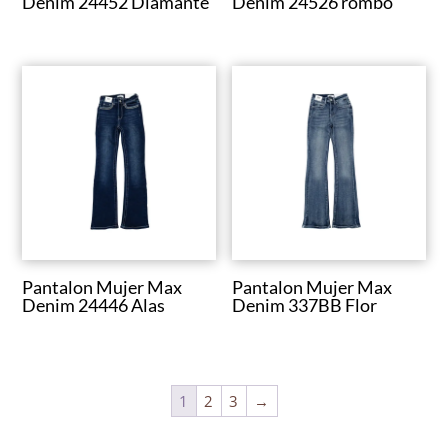
Denim 24452 Diamante
Denim 24526 rombo
Pantalon Mujer Max
Pantalon Mujer Max
Denim 24446 Alas
Denim 337BB Flor
1
2
3
→