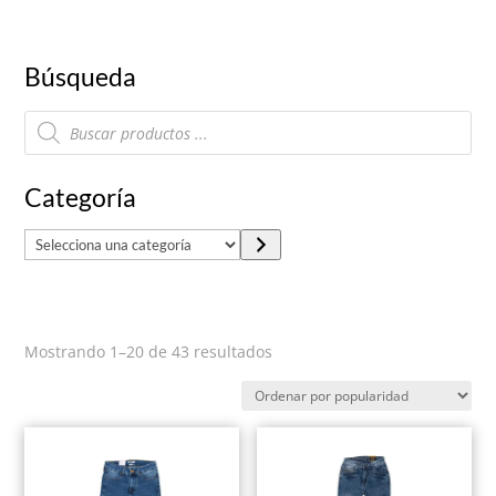
Búsqueda
Búsqueda
de
productos
Categoría
S
e
l
e
Ordenado
Mostrando 1–20 de 43 resultados
c
por
c
popularidad
i
o
n
a