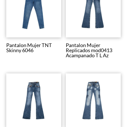
u
n
a
c
a
t
Pantalon Mujer TNT
Pantalon Mujer
e
Skinny 6046
Replicados mod0413
Acampanado T L Az
g
o
r
í
a