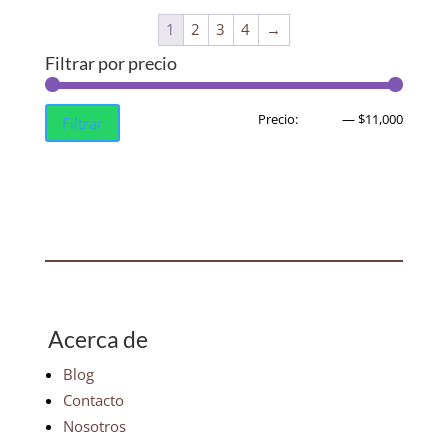
1
2
3
4
→
Filtrar por precio
Precio
Precio
Precio:
$1,000
—
$11,000
Filtrar
mínim
máxim
Acerca de
Blog
Contacto
Nosotros