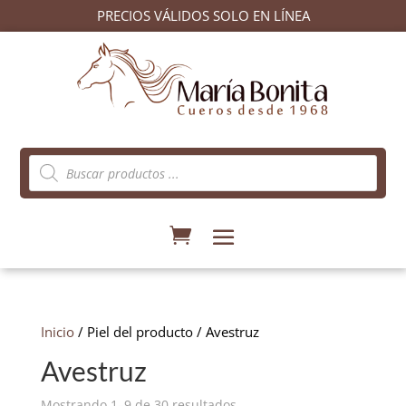
PRECIOS VÁLIDOS SOLO EN LÍNEA
Búsqueda
de
productos
Inicio
/ Piel del producto / Avestruz
Avestruz
Ordenado
Mostrando 1–9 de 30 resultados