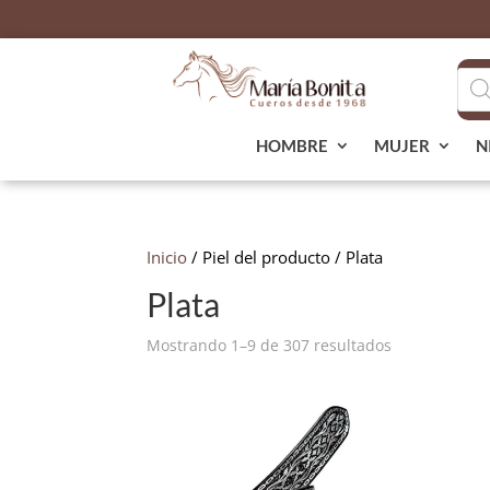
Bús
de
pro
HOMBRE
MUJER
N
Inicio
/ Piel del producto / Plata
Plata
Ordenado
Mostrando 1–9 de 307 resultados
por
popularidad