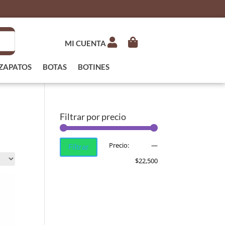
MI CUENTA
ZAPATOS
BOTAS
BOTINES
Filtrar por precio
Precio
Precio
Precio:
$2,560
—
Filtrar
mínimo
máximo
$22,500