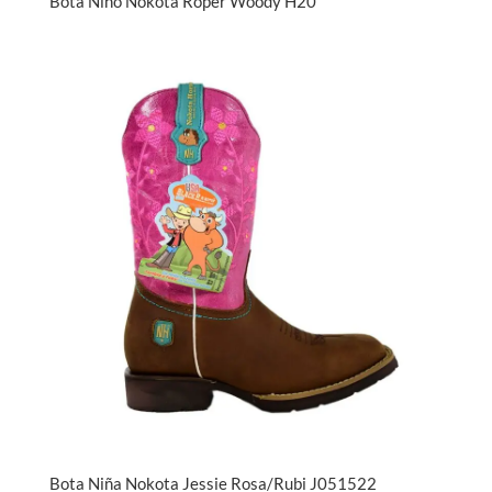
Bota Niño Nokota Roper Woody H20
Bota Niña Nokota Jessie Rosa/Rubi J051522