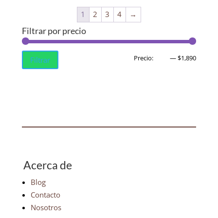
1
2
3
4
→
Filtrar por precio
Precio
Precio
Precio:
$500
—
$1,890
Filtrar
mínim
máxim
Acerca de
Blog
Contacto
Nosotros