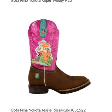
Bota Niño Nokota Roper Woody H20
Bota Niña Nokota Jessie Rosa/Rubi J051522