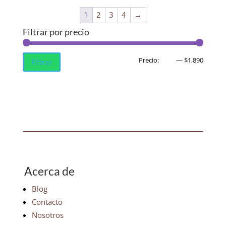
1
2
3
4
→
Filtrar por precio
Precio
Precio
Precio:
$500
—
$1,890
Filtrar
mínim
máxim
Acerca de
Blog
Contacto
Nosotros