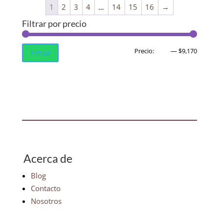
1
2
3
4
…
14
15
16
→
Filtrar por precio
Precio
Precio
Precio:
$390
—
$9,170
Filtrar
mínim
máxim
Acerca de
Blog
Contacto
Nosotros