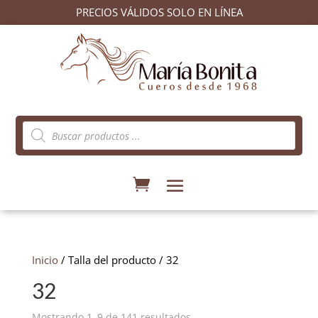
PRECIOS VÁLIDOS SOLO EN LÍNEA
Búsqueda
de
productos
Inicio
/ Talla del producto / 32
32
Ordenado
Mostrando 1–9 de 141 resultados