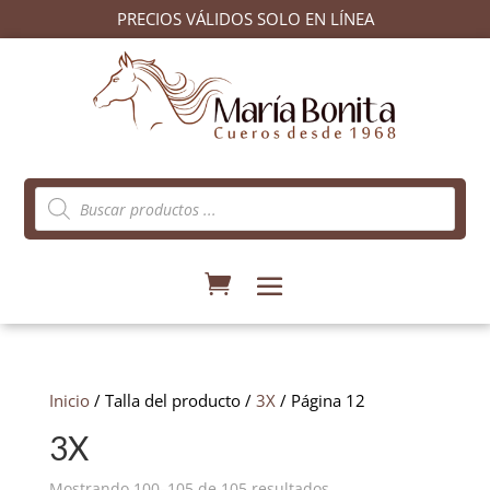
PRECIOS VÁLIDOS SOLO EN LÍNEA
Búsqueda
de
productos
Inicio
/ Talla del producto /
3X
/ Página 12
3X
Ordenado
Mostrando 100–105 de 105 resultados