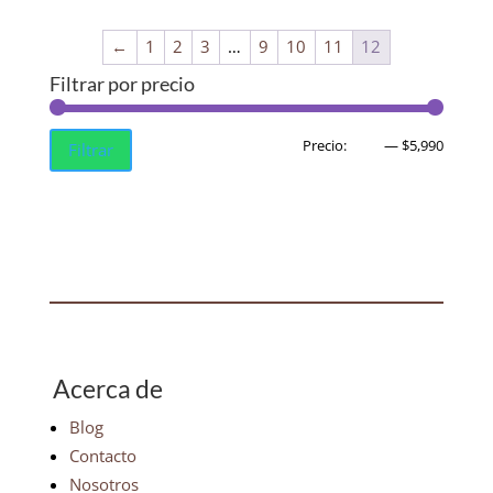
←
1
2
3
…
9
10
11
12
Filtrar por precio
Precio
Precio
Precio:
$560
—
$5,990
Filtrar
mínim
máxim
Acerca de
Blog
Contacto
Nosotros