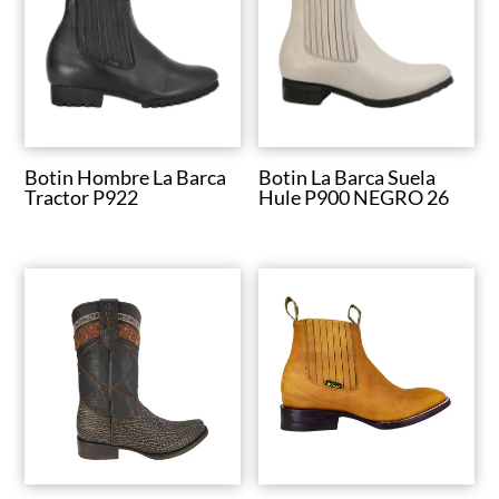
u
n
a
c
a
t
Botin Hombre La Barca
Botin La Barca Suela
e
Tractor P922
Hule P900 NEGRO 26
g
o
r
í
a