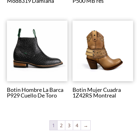
Mod8319 Damiana
P500 MB res
Botin Hombre La Barca
Botin Mujer Cuadra
P929 Cuello De Toro
1Z42RS Montreal
1
2
3
4
→