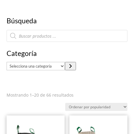
Búsqueda
Búsqueda
de
productos
Categoría
S
e
l
e
Ordenado
Mostrando 1–20 de 66 resultados
c
por
c
popularidad
i
o
n
a