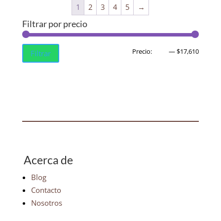
1
2
3
4
5
→
Filtrar por precio
Precio
Precio
Precio:
$490
—
$17,610
Filtrar
mínim
máxim
Acerca de
Blog
Contacto
Nosotros