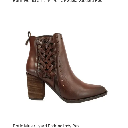
Botin Hombre TM44 Pull UP Suela Vaqueta Res
Botin Mujer Lyard Endrino Indy Res