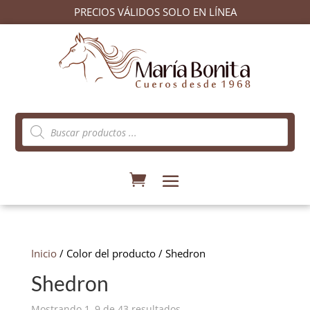
PRECIOS VÁLIDOS SOLO EN LÍNEA
Búsqueda
de
productos
Inicio
/ Color del producto / Shedron
Shedron
Ordenado
Mostrando 1–9 de 43 resultados