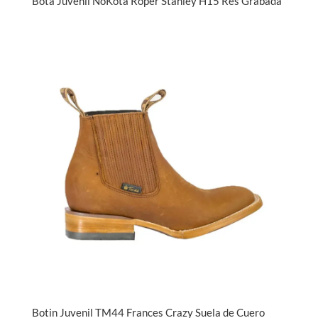
Bota Juvenil NoKota Roper Stanley H15 Res Grabada
Botin Juvenil TM44 Frances Crazy Suela de Cuero