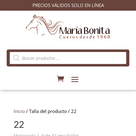
PRECIOS VÁLIDOS SOLO EN LÍNEA
Búsqueda
de
productos
Inicio
/ Talla del producto / 22
22
Ordenado
Mostrando 1–9 de 37 resultados