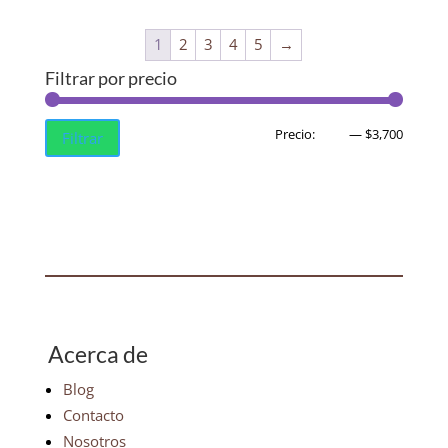
1
2
3
4
5
→
Filtrar por precio
Precio
Precio
Precio:
$580
—
$3,700
Filtrar
mínim
máxim
Acerca de
Blog
Contacto
Nosotros