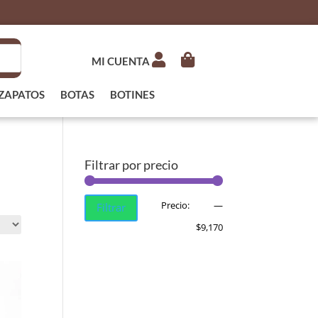
MI CUENTA
ZAPATOS
BOTAS
BOTINES
Filtrar por precio
Precio
Precio
Precio:
$490
—
Filtrar
mínimo
máximo
$9,170